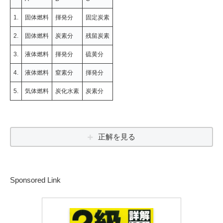
1.
固体燃料
揮発分
固定炭素
2.
固体燃料
炭素分
残留炭素
3.
液体燃料
揮発分
硫黄分
4.
液体燃料
窒素分
揮発分
5.
気体燃料
炭化水素
炭素分
正解を見る
Sponsored Link