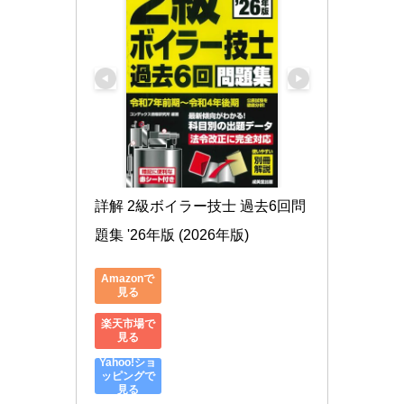
詳解 2級ボイラー技士 過去6回問
題集 '26年版 (2026年版)
Amazonで
見る
楽天市場で
見る
Yahoo!ショ
ッピングで
見る