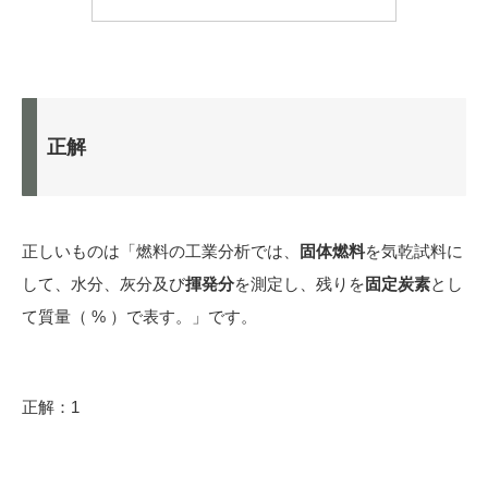
正解
正しいものは「燃料の工業分析では、
固体燃料
を気乾試料に
して、水分、灰分及び
揮発分
を測定し、残りを
固定炭素
とし
て質量（ % ）で表す。」です。
正解：1