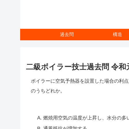
過去問
構造
二級ボイラー技士過去問 令和元
ボイラーに空気予熱器を設置した場合の利点
のうちどれか。
燃焼用空気の温度が上昇し、水分の多
通風抵抗が増加する。