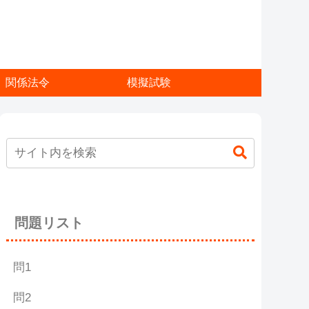
関係法令
模擬試験
問題リスト
問1
問2