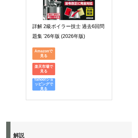
詳解 2級ボイラー技士 過去6回問
題集 '26年版 (2026年版)
Amazonで
見る
楽天市場で
見る
Yahoo!ショ
ッピングで
見る
解説