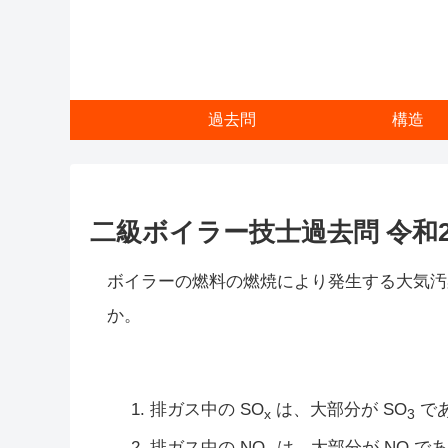
過去問
構造
二級ボイラー技士過去問 令和2年
ボイラーの燃料の燃焼により発生する大気汚
か。
排ガス中の SO
は、大部分が SO
で
x
3
排ガス中の NO
は、大部分が NO で