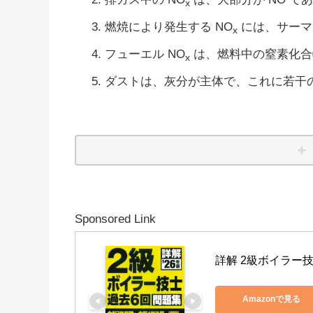
x
燃焼により発生する NO
には、サーマル
x
フューエル NO
は、燃料中の窒素化合
x
ダストは、灰分が主体で、これに若干
Sponsored Link
詳解 2級ボイラー技士
Amazonで見る