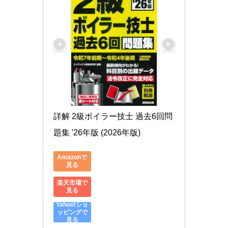
詳解 2級ボイラー技士 過去6回問
題集 '26年版 (2026年版)
Amazonで
見る
楽天市場で
見る
Yahoo!ショ
ッピングで
見る