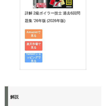
詳解 2級ボイラー技士 過去6回問
題集 '26年版 (2026年版)
Amazonで
見る
楽天市場で
見る
Yahoo!ショ
ッピングで
見る
解説