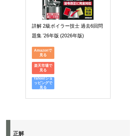
詳解 2級ボイラー技士 過去6回問
題集 '26年版 (2026年版)
Amazonで
見る
楽天市場で
見る
Yahoo!ショ
ッピングで
見る
正解