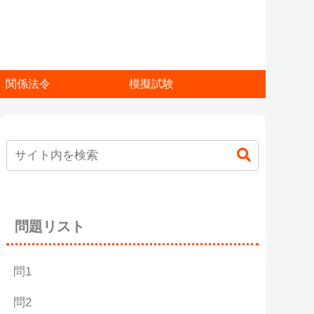
関係法令
模擬試験
問題リスト
問1
問2