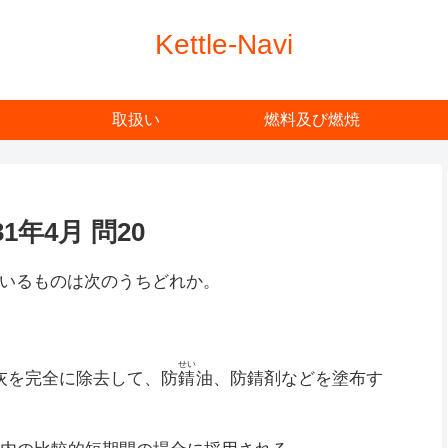
Kettle-Navi
取扱い
燃料及び燃焼
年4月 問20
いるものは次のうちどれか。
せい
灰を完全に除去して、防
錆
油、防錆剤などを塗布す