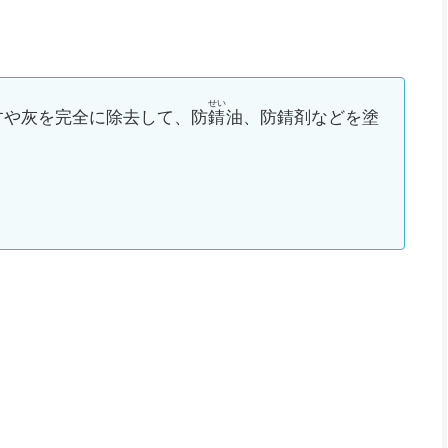
せい
すや灰を完全に除去して、防
錆
油、防錆剤などを塗