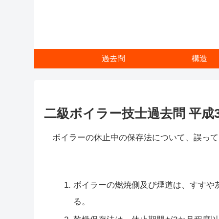
過去問
構造
二級ボイラー技士過去問 平成31
ボイラーの休止中の保存法について、誤って
ボイラーの燃焼側及び煙道は、すすや
る。