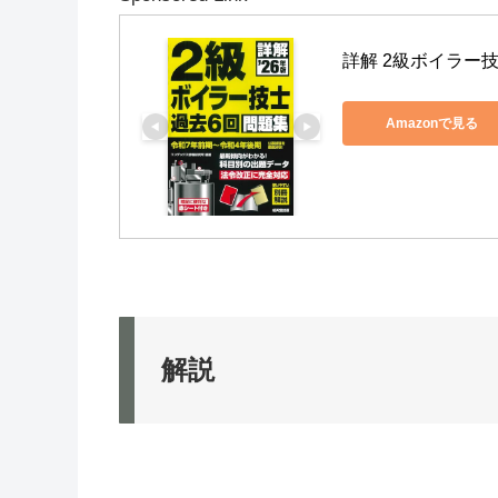
詳解 2級ボイラー技士
Amazonで見る
解説