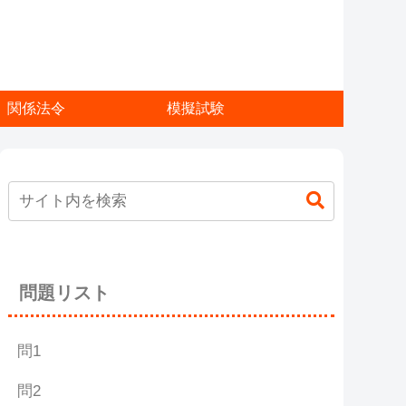
関係法令
模擬試験
問題リスト
問1
問2