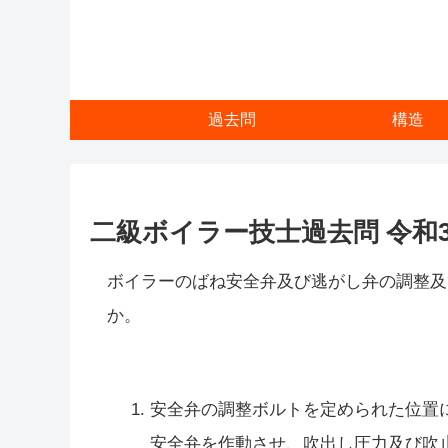
過去問
構造
二級ボイラー技士過去問 令和3年
ボイラーのばね安全弁及び逃がし弁の調整及
か。
安全弁の調整ボルトを定められた位置
安全弁を作動させ、吹出し圧力及び吹