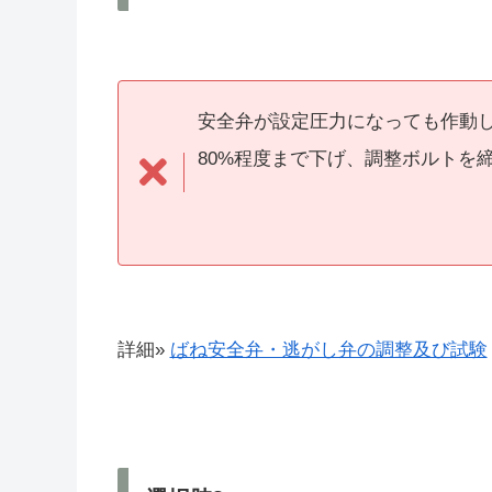
安全弁が設定圧力になっても作動
80%程度まで下げ、調整ボルトを
詳細»
ばね安全弁・逃がし弁の調整及び試験