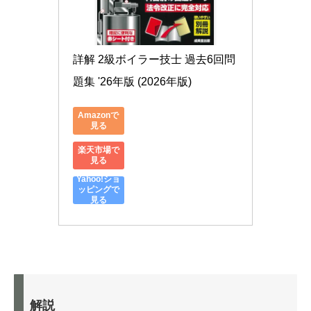
詳解 2級ボイラー技士 過去6回問
題集 '26年版 (2026年版)
Amazonで
見る
楽天市場で
見る
Yahoo!ショ
ッピングで
見る
解説