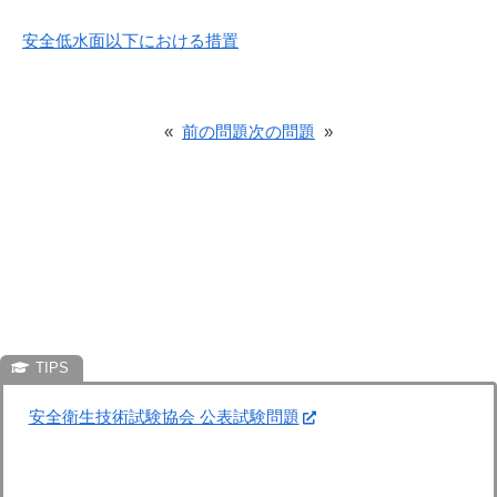
安全低水面以下における措置
«
前の問題
次の問題
»
安全衛生技術試験協会 公表試験問題