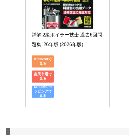
詳解 2級ボイラー技士 過去6回問
題集 '26年版 (2026年版)
Amazonで
見る
楽天市場で
見る
Yahoo!ショ
ッピングで
見る