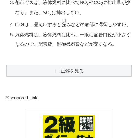
都市ガスは、液体燃料に比べてNO
やCO
の排出量が少
x
2
なく、また、SO
は排出しない。
x
くぼ
LPGは、漏えいすると
窪
みなどの底部に滞留しやすい。
気体燃料は、液体燃料に比べ、一般に配管口径が小さく
なるので、配管費、制御機器費などが安くなる。
正解を見る
Sponsored Link