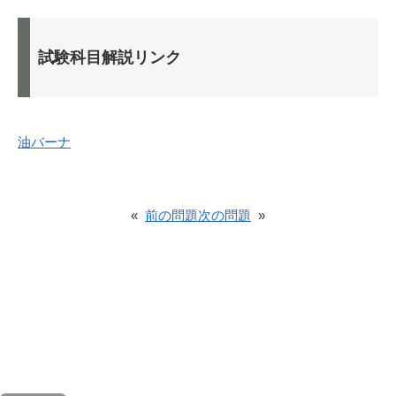
試験科目解説リンク
油バーナ
«
前の問題
次の問題
»