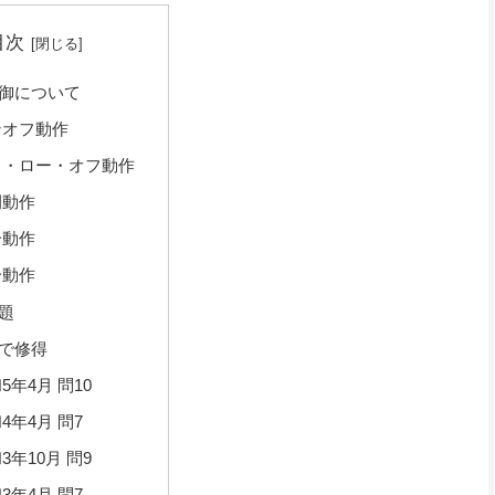
目次
御について
ンオフ動作
イ・ロー・オフ動作
例動作
分動作
分動作
題
で修得
5年4月 問10
4年4月 問7
3年10月 問9
3年4月 問7