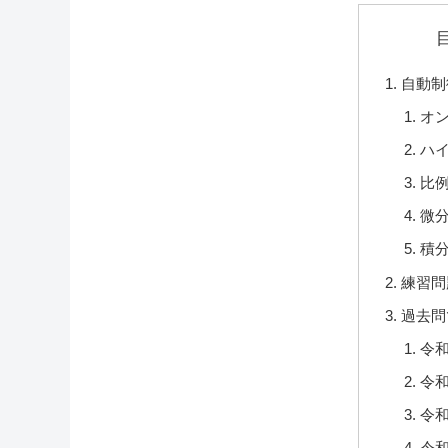
自動制
オ
ハ
比
微
積
練習問
過去問
令和
令和
令和
令和