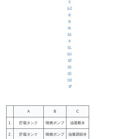
p
s://
w
w
w.
ex
a
m.
or.j
p/l
ck
oh
yo/
A
B
C
1.
貯蔵タンク
噴燃ポンプ
油遮断弁
2.
貯蔵タンク
噴燃ポンプ
油量調節弁